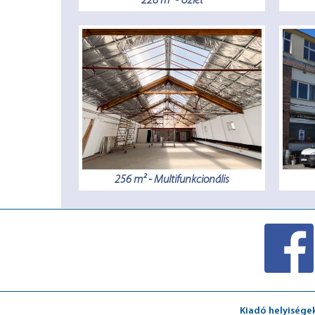
228 m² - Üzlet
256 m² - Multifunkcionális
Kiadó helyisége