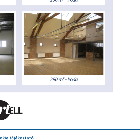
250 m² - Iroda
290 m² - Iroda
okie tájékoztató