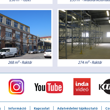
230 m² - Üzlet
235 m² - Multifunkcionális
268 m² - Raktár
274 m² - Raktár
k
Információ
Kapcsolat
Adatvédelmi tájékoztató
Co