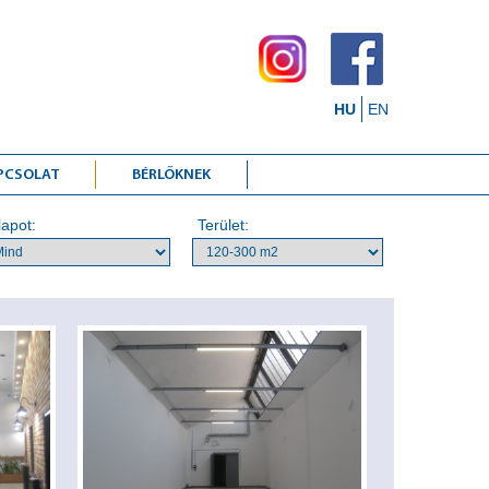
HU
EN
PCSOLAT
BÉRLŐKNEK
lapot:
Terület: