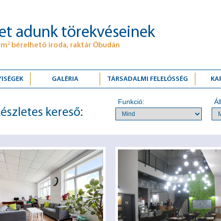
et adunk törekvéseinek
 m
bérelhető iroda, raktár Óbudán
2
YISÉGEK
GALÉRIA
TÁRSADALMI FELELŐSSÉG
KA
Funkció:
Ál
észletes kereső: