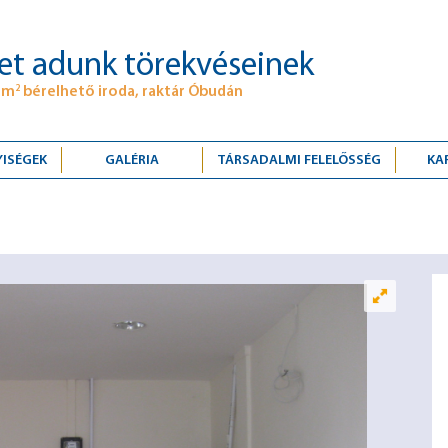
et adunk törekvéseinek
 m
bérelhető iroda, raktár Óbudán
2
YISÉGEK
GALÉRIA
TÁRSADALMI FELELŐSSÉG
KA