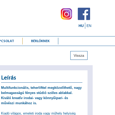
HU
EN
PCSOLAT
BÉRLŐKNEK
Vissza
Leírás
Multifunkcionális, teherlifttel megközelíthető, nagy
belmagasságú fényes stúdió széles ablakkal.
Kiváló kreatív irodai- vagy könnyűipari- és
művészi munkához is.
Kiadó világos, emeleti iroda vagy műhely helyiség