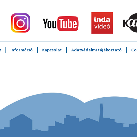
k
Információ
Kapcsolat
Adatvédelmi tájékoztató
Co