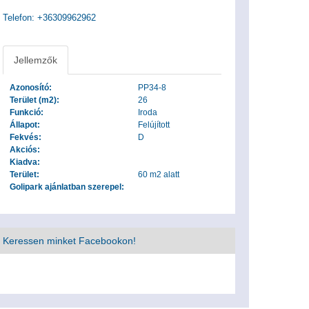
Telefon: +36309962962
Jellemzők
Azonosító:
PP34-8
Terület (m2):
26
Funkció:
Iroda
Állapot:
Felújított
Fekvés:
D
Akciós:
Kiadva:
Terület:
60 m2 alatt
Golipark ajánlatban szerepel:
Keressen minket Facebookon!