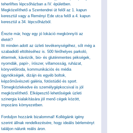
teherliftes lépcsőházban a IV. épületben.
Megközelíthető a Szentendrei út felől az 1. kapun
keresztül vagy a Reményi Ede utca felől a 4. kapun
keresztül a 34. lépcsőházból.
Érezte már, hogy egy jó lokáció megkönnyíti az
életét?
Itt minden adott az üzleti tevékenységéhez, sőt még a
szabadidő eltöltéséhez is. 500 férőhelyes parkoló,
éttermek, kávézók, bio- és gluténmentes pékségek,
nyomdák, papír-, írószer, villamosság, ruházat,
könyvelőiroda, kommunikációs és média
ügynökségek, dizájn és egyéb boltok,
képzőművészeti galéria, fotóstúdió és sport.
Tömegközlekedve és személygépkocsival is jól
megközelíthető. Elképesztő lehetőségek üzleti
szinergia kialakítására jól menő cégek között,
impozáns környezetben.
Forduljon hozzánk bizalommal! Kollégáink igény
szerint állnak rendelkezésére, hogy ideális bérleményt
találjon nálunk reális áron.