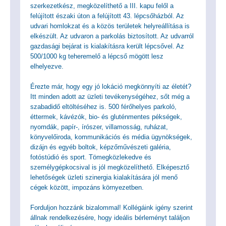
szerkezetkész, megközelíthető a III. kapu felől a
felújított északi úton a felújított 43. lépcsőházból. Az
udvari homlokzat és a közös területek helyreállítása is
elkészült. Az udvaron a parkolás biztosított. Az udvarról
gazdasági bejárat is kialakításra került lépcsővel. Az
500/1000 kg teheremelő a lépcső mögött lesz
elhelyezve.
Érezte már, hogy egy jó lokáció megkönnyíti az életét?
Itt minden adott az üzleti tevékenységéhez, sőt még a
szabadidő eltöltéséhez is. 500 férőhelyes parkoló,
éttermek, kávézók, bio- és gluténmentes pékségek,
nyomdák, papír-, írószer, villamosság, ruházat,
könyvelőiroda, kommunikációs és média ügynökségek,
dizájn és egyéb boltok, képzőművészeti galéria,
fotóstúdió és sport. Tömegközlekedve és
személygépkocsival is jól megközelíthető. Elképesztő
lehetőségek üzleti szinergia kialakítására jól menő
cégek között, impozáns környezetben.
Forduljon hozzánk bizalommal! Kollégáink igény szerint
állnak rendelkezésére, hogy ideális bérleményt találjon