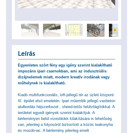
Leírás
Egyenletes szórt fény egy igény szerint kialakítható
impozáns ipari csarnokban, ami az indusztriális
dizájnelemek miatt, modern kreatív irodának vagy
műhelynek is kialakítható.
Kiadó multifunkcionális, loft-jellegű tér az üzleti központ
III. épület első emeletén. Ipari műemlék jellegű vasbeton
alulbordás héjszerkezet , sheed-tetős felülvilágítókkal. A
területet egyedi igények szerint kialakítjuk. A
bérleményen belül vizesblokk kilakítására is lehetőség
van, jelenleg a folyosóról biztosított a közös teakonyha
és mosdó-wc. A bérlemény jelenleg emelt