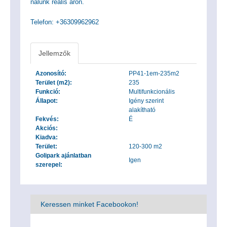
nálunk reális áron.
Telefon: +36309962962
Jellemzők
Azonosító:
PP41-1em-235m2
Terület (m2):
235
Funkció:
Multifunkcionális
Állapot:
Igény szerint
alakítható
Fekvés:
É
Akciós:
Kiadva:
Terület:
120-300 m2
Golipark ajánlatban
Igen
szerepel:
Keressen minket Facebookon!