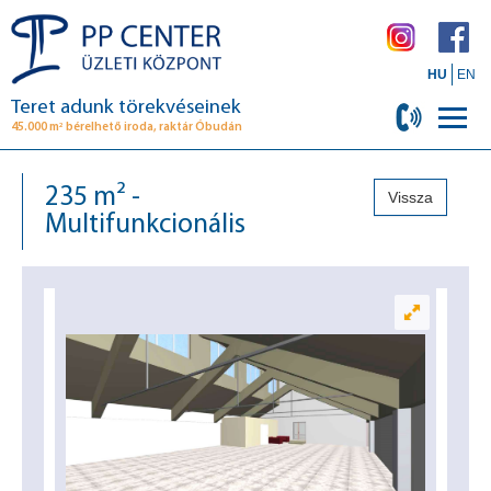
HU
EN
Teret adunk törekvéseinek
2
45.000 m
bérelhető iroda, raktár Óbudán
235 m² -
Vissza
Multifunkcionális