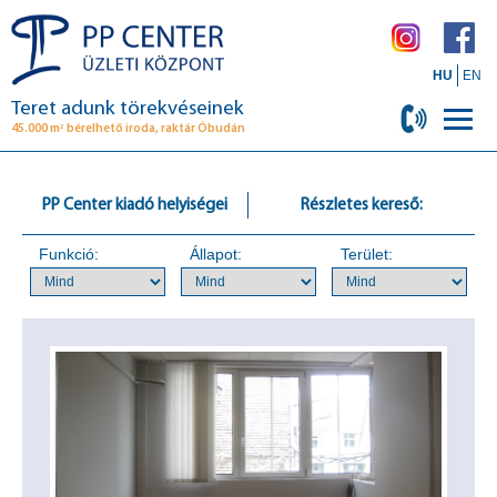
HU
EN
Teret adunk törekvéseinek
2
45.000 m
bérelhető iroda, raktár Óbudán
PP Center kiadó helyiségei
Részletes kereső:
Funkció:
Állapot:
Terület: