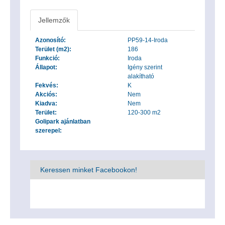
Jellemzők
Azonosító:
PP59-14-Iroda
Terület (m2):
186
Funkció:
Iroda
Állapot:
Igény szerint
alakítható
Fekvés:
K
Akciós:
Nem
Kiadva:
Nem
Terület:
120-300 m2
Golipark ajánlatban
szerepel:
Keressen minket Facebookon!