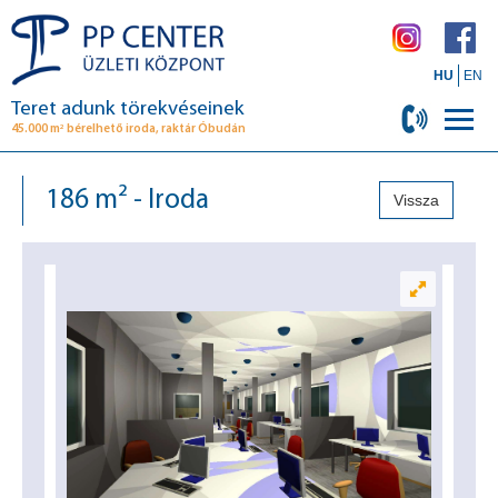
HU
EN
Teret adunk törekvéseinek
2
45.000 m
bérelhető iroda, raktár Óbudán
186 m² - Iroda
Vissza