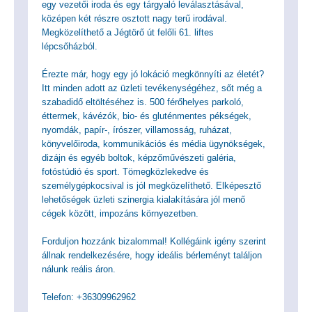
egy vezetői iroda és egy tárgyaló leválasztásával,
középen két részre osztott nagy terű irodával.
Megközelíthető a Jégtörő út felőli 61. liftes
lépcsőházból.
Érezte már, hogy egy jó lokáció megkönnyíti az életét?
Itt minden adott az üzleti tevékenységéhez, sőt még a
szabadidő eltöltéséhez is. 500 férőhelyes parkoló,
éttermek, kávézók, bio- és gluténmentes pékségek,
nyomdák, papír-, írószer, villamosság, ruházat,
könyvelőiroda, kommunikációs és média ügynökségek,
dizájn és egyéb boltok, képzőművészeti galéria,
fotóstúdió és sport. Tömegközlekedve és
személygépkocsival is jól megközelíthető. Elképesztő
lehetőségek üzleti szinergia kialakítására jól menő
cégek között, impozáns környezetben.
Forduljon hozzánk bizalommal! Kollégáink igény szerint
állnak rendelkezésére, hogy ideális bérleményt találjon
nálunk reális áron.
Telefon: +36309962962