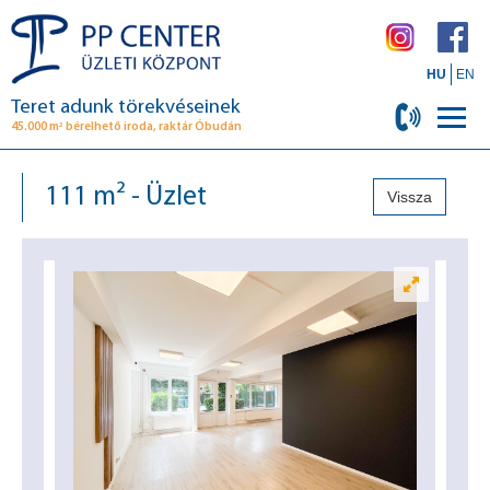
HU
EN
Teret adunk törekvéseinek
2
45.000 m
bérelhető iroda, raktár Óbudán
111 m² - Üzlet
Vissza