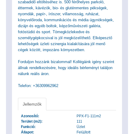
szabadidő eltöltéséhez is. 500 férőhelyes parkoló,
éttermek, kávézók, bio- és gluténmentes pékségek,
nyomdák, papír-, írószer, villamosság, ruházat,
könyvelőiroda, kommunikációs és média ügynökségek,
dizájn és egyéb boltok, képzőművészeti galéria,
fotóstúdió és sport. Tömegközlekedve és
személygépkocsival is jól megközelíthető. Elképesztő
lehetőségek üzleti szinergia kialakítására jól menő
cégek között, impozáns környezetben.
Forduljon hozzánk bizalommal! Kollégáink igény szerint
állnak rendelkezésére, hogy ideális bérleményt találjon
nálunk reális áron.
Telefon: +36309962962
Jellemzők
Azonosító:
PPX-F1-111m2
Terület (m2):
111
Funkció:
Üzlet
Állapot:
Felújított