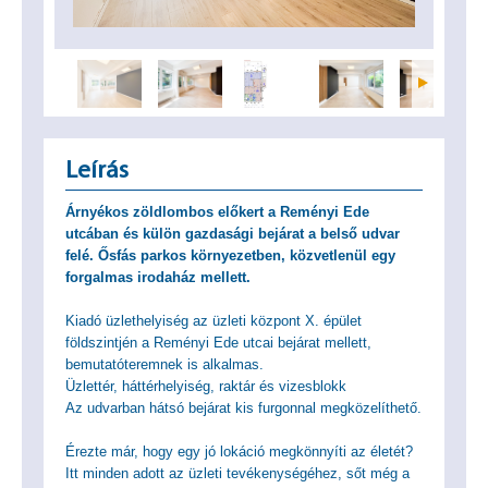
Leírás
Árnyékos zöldlombos előkert a Reményi Ede
utcában és külön gazdasági bejárat a belső udvar
felé. Ősfás parkos környezetben, közvetlenül egy
forgalmas irodaház mellett.
Kiadó üzlethelyiség az üzleti központ X. épület
földszintjén a Reményi Ede utcai bejárat mellett,
bemutatóteremnek is alkalmas.
Üzlettér, háttérhelyiség, raktár és vizesblokk
Az udvarban hátsó bejárat kis furgonnal megközelíthető.
Érezte már, hogy egy jó lokáció megkönnyíti az életét?
Itt minden adott az üzleti tevékenységéhez, sőt még a