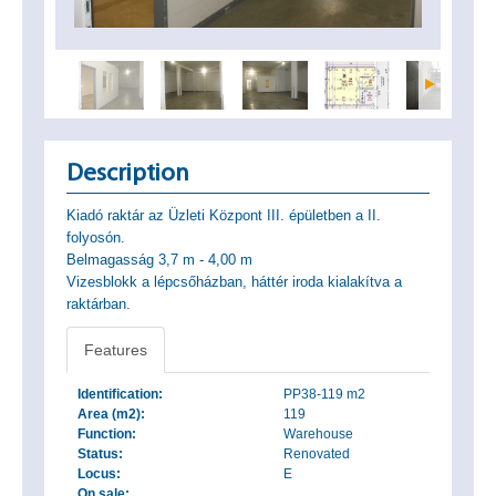
Description
Kiadó raktár az Üzleti Központ III. épületben a II.
folyosón.
Belmagasság 3,7 m - 4,00 m
Vizesblokk a lépcsőházban, háttér iroda kialakítva a
raktárban.
Features
Identification:
PP38-119 m2
Area (m2):
119
Function:
Warehouse
Status:
Renovated
Locus:
E
On sale: