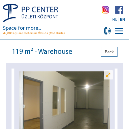
HU
EN
Space for more...
45,000 square meters in Óbuda (Old Buda)
119 m² - Warehouse
Back