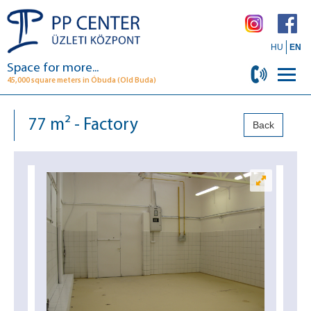
HU
EN
Space for more...
45,000 square meters in Óbuda (Old Buda)
77 m² - Factory
Back