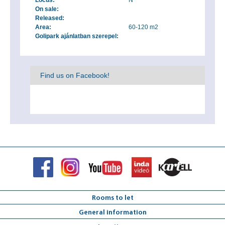
Locus:
N
On sale:
Released:
Area:
60-120 m2
Golipark ajánlatban szerepel:
Find us on Facebook!
Rooms to let
General information