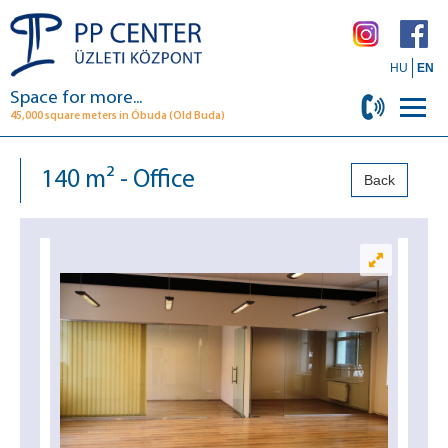
HU
EN
Space for more...
45,000 square meters in Óbuda (Old Buda)
140 m² - Office
Back