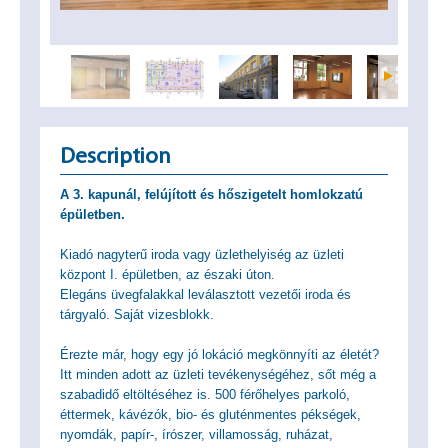
Description
A 3. kapunál, felújított és hőszigetelt homlokzatú
épületben.
Kiadó nagyterű iroda vagy üzlethelyiség az üzleti
központ I. épületben, az északi úton.
Elegáns üvegfalakkal leválasztott vezetői iroda és
tárgyaló. Saját vizesblokk.
Érezte már, hogy egy jó lokáció megkönnyíti az életét?
Itt minden adott az üzleti tevékenységéhez, sőt még a
szabadidő eltöltéséhez is. 500 férőhelyes parkoló,
éttermek, kávézók, bio- és gluténmentes pékségek,
nyomdák, papír-, írószer, villamosság, ruházat,