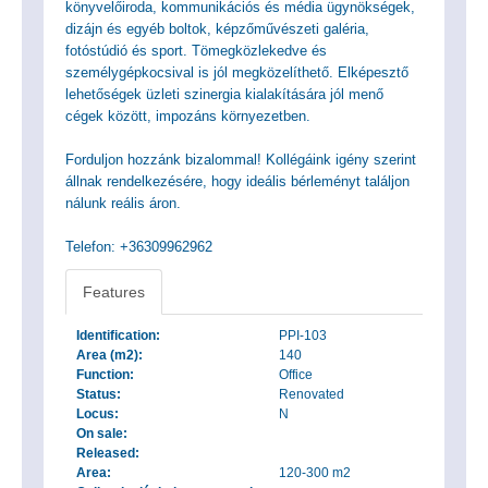
könyvelőiroda, kommunikációs és média ügynökségek,
dizájn és egyéb boltok, képzőművészeti galéria,
fotóstúdió és sport. Tömegközlekedve és
személygépkocsival is jól megközelíthető. Elképesztő
lehetőségek üzleti szinergia kialakítására jól menő
cégek között, impozáns környezetben.
Forduljon hozzánk bizalommal! Kollégáink igény szerint
állnak rendelkezésére, hogy ideális bérleményt találjon
nálunk reális áron.
Telefon: +36309962962
Features
Identification:
PPI-103
Area (m2):
140
Function:
Office
Status:
Renovated
Locus:
N
On sale:
Released:
Area:
120-300 m2