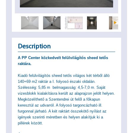
Description
A PP Center közkedvelt felülvilágítós sheed tetős
raktára.
Kiadó felülvilágítós sheed tetős világos két térből álló
140+69 m2 raktár a I. folyosó északi oldalán.
Szélesség: 5,85 m belmagasság: 4,5-7,0 m. Saját
vizesblokk kialakításra került az alaprajzon jelölt helyen.
Megközelíthető a Szentendrei út felől a főkapun
keresztül az udvarról. A folyosó targoncázható ill.
furgonnal járható. A két raktárt összekötő nyílást az
igények szerinti méretben és helyen alakítjuk ki a
pillérek között.