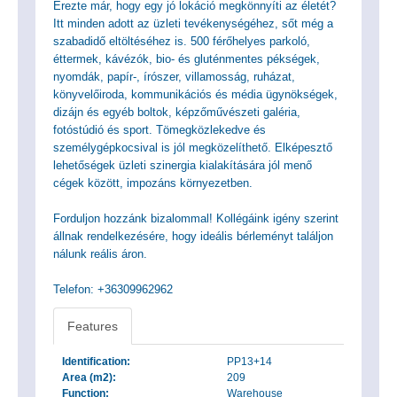
Érezte már, hogy egy jó lokáció megkönnyíti az életét?
Itt minden adott az üzleti tevékenységéhez, sőt még a
szabadidő eltöltéséhez is. 500 férőhelyes parkoló,
éttermek, kávézók, bio- és gluténmentes pékségek,
nyomdák, papír-, írószer, villamosság, ruházat,
könyvelőiroda, kommunikációs és média ügynökségek,
dizájn és egyéb boltok, képzőművészeti galéria,
fotóstúdió és sport. Tömegközlekedve és
személygépkocsival is jól megközelíthető. Elképesztő
lehetőségek üzleti szinergia kialakítására jól menő
cégek között, impozáns környezetben.
Forduljon hozzánk bizalommal! Kollégáink igény szerint
állnak rendelkezésére, hogy ideális bérleményt találjon
nálunk reális áron.
Telefon: +36309962962
Features
Identification:
PP13+14
Area (m2):
209
Function:
Warehouse