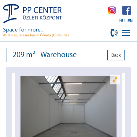
HU
EN
Space for more...
45,000 square meters in Óbuda (Old Buda)
209 m² - Warehouse
Back