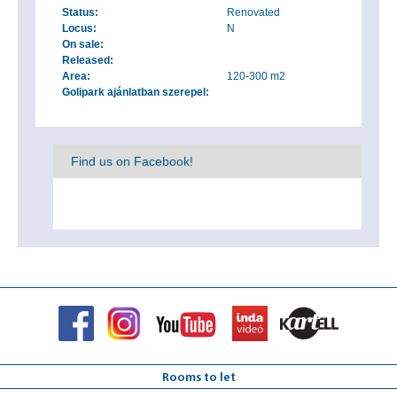
Status:
Renovated
Locus:
N
On sale:
Released:
Area:
120-300 m2
Golipark ajánlatban szerepel:
Find us on Facebook!
Rooms to let