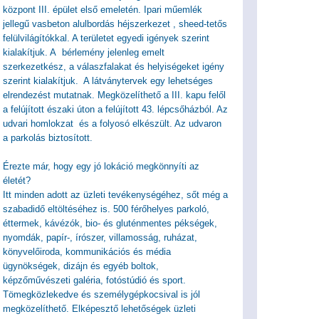
központ III. épület első emeletén. Ipari műemlék
jellegű vasbeton alulbordás héjszerkezet , sheed-tetős
felülvilágítókkal. A területet egyedi igények szerint
kialakítjuk. A bérlemény jelenleg emelt
szerkezetkész, a válaszfalakat és helyiségeket igény
szerint kialakítjuk. A látványtervek egy lehetséges
elrendezést mutatnak. Megközelíthető a III. kapu felől
a felújított északi úton a felújított 43. lépcsőházból. Az
udvari homlokzat és a folyosó elkészült. Az udvaron
a parkolás biztosított.
Érezte már, hogy egy jó lokáció megkönnyíti az
életét?
Itt minden adott az üzleti tevékenységéhez, sőt még a
szabadidő eltöltéséhez is. 500 férőhelyes parkoló,
éttermek, kávézók, bio- és gluténmentes pékségek,
nyomdák, papír-, írószer, villamosság, ruházat,
könyvelőiroda, kommunikációs és média
ügynökségek, dizájn és egyéb boltok,
képzőművészeti galéria, fotóstúdió és sport.
Tömegközlekedve és személygépkocsival is jól
megközelíthető. Elképesztő lehetőségek üzleti