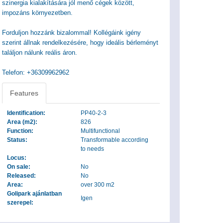
szinergia kialakítására jól menő cégek között,
impozáns környezetben.
Forduljon hozzánk bizalommal! Kollégáink igény
szerint állnak rendelkezésére, hogy ideális bérleményt
találjon nálunk reális áron.
Telefon: +36309962962
Features
Identification:
PP40-2-3
Area (m2):
826
Function:
Multifunctional
Status:
Transformable according
to needs
Locus:
On sale:
No
Released:
No
Area:
over 300 m2
Golipark ajánlatban
Igen
szerepel: