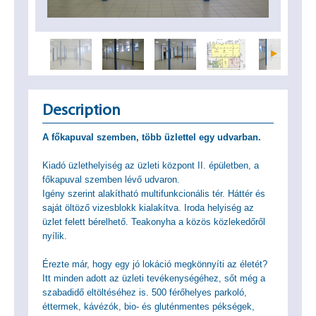
Description
A főkapuval szemben, több üzlettel egy udvarban.
Kiadó üzlethelyiség az üzleti központ II. épületben, a
főkapuval szemben lévő udvaron.
Igény szerint alakítható multifunkcionális tér. Háttér és
saját öltöző vizesblokk kialakítva. Iroda helyiség az
üzlet felett bérelhető. Teakonyha a közös közlekedőről
nyílik.
Érezte már, hogy egy jó lokáció megkönnyíti az életét?
Itt minden adott az üzleti tevékenységéhez, sőt még a
szabadidő eltöltéséhez is. 500 férőhelyes parkoló,
éttermek, kávézók, bio- és gluténmentes pékségek,