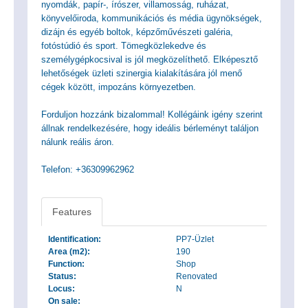
nyomdák, papír-, írószer, villamosság, ruházat,
könyvelőiroda, kommunikációs és média ügynökségek,
dizájn és egyéb boltok, képzőművészeti galéria,
fotóstúdió és sport. Tömegközlekedve és
személygépkocsival is jól megközelíthető. Elképesztő
lehetőségek üzleti szinergia kialakítására jól menő
cégek között, impozáns környezetben.
Forduljon hozzánk bizalommal! Kollégáink igény szerint
állnak rendelkezésére, hogy ideális bérleményt találjon
nálunk reális áron.
Telefon: +36309962962
Features
Identification:
PP7-Üzlet
Area (m2):
190
Function:
Shop
Status:
Renovated
Locus:
N
On sale: