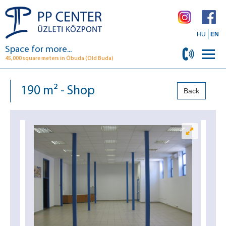
HU
EN
Space for more...
45,000 square meters in Óbuda (Old Buda)
190 m² - Shop
Back