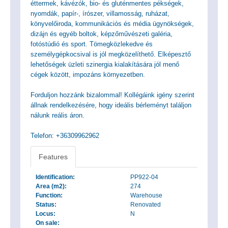
éttermek, kávézók, bio- és gluténmentes pékségek,
nyomdák, papír-, írószer, villamosság, ruházat,
könyvelőiroda, kommunikációs és média ügynökségek,
dizájn és egyéb boltok, képzőművészeti galéria,
fotóstúdió és sport. Tömegközlekedve és
személygépkocsival is jól megközelíthető. Elképesztő
lehetőségek üzleti szinergia kialakítására jól menő
cégek között, impozáns környezetben.
Forduljon hozzánk bizalommal! Kollégáink igény szerint
állnak rendelkezésére, hogy ideális bérleményt találjon
nálunk reális áron.
Telefon: +36309962962
Features
Identification:
PP922-04
Area (m2):
274
Function:
Warehouse
Status:
Renovated
Locus:
N
On sale: