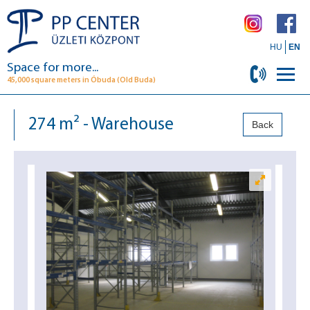
HU
EN
Space for more...
45,000 square meters in Óbuda (Old Buda)
274 m² - Warehouse
Back