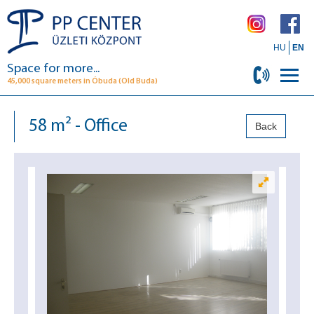
HU
EN
Space for more...
45,000 square meters in Óbuda (Old Buda)
58 m² - Office
Back