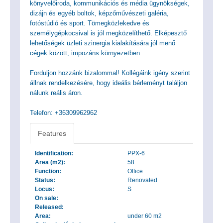
könyvelőiroda, kommunikációs és média ügynökségek,
dizájn és egyéb boltok, képzőművészeti galéria,
fotóstúdió és sport. Tömegközlekedve és
személygépkocsival is jól megközelíthető. Elképesztő
lehetőségek üzleti szinergia kialakítására jól menő
cégek között, impozáns környezetben.
Forduljon hozzánk bizalommal! Kollégáink igény szerint
állnak rendelkezésére, hogy ideális bérleményt találjon
nálunk reális áron.
Telefon: +36309962962
Features
Identification:
PPX-6
Area (m2):
58
Function:
Office
Status:
Renovated
Locus:
S
On sale:
Released:
Area:
under 60 m2