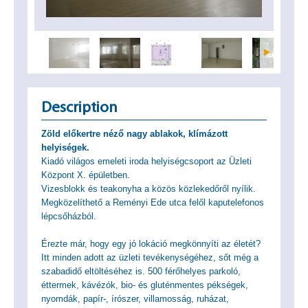
Description
Zöld előkertre néző nagy ablakok, klímázott
helyiségek.
Kiadó világos emeleti iroda helyiségcsoport az Üzleti
Központ X. épületben.
Vizesblokk és teakonyha a közös közlekedőről nyílik.
Megközelíthető a Reményi Ede utca felől kaputelefonos
lépcsőházból.
Érezte már, hogy egy jó lokáció megkönnyíti az életét?
Itt minden adott az üzleti tevékenységéhez, sőt még a
szabadidő eltöltéséhez is. 500 férőhelyes parkoló,
éttermek, kávézók, bio- és gluténmentes pékségek,
nyomdák, papír-, írószer, villamosság, ruházat,